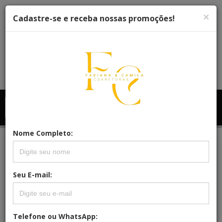
×
Cadastre-se e receba nossas promoções!
Menu
Menu Principal
Principal
Nome Completo:
REFERÊNCIA: TEP113
Seu E-mail:
LOTE / TERRENO RESIDENCIAL,
RESIDENCIAL PARA VENDA,
GOLFINHO, BALNEÁRIO ARROIO DO
Telefone ou WhatsApp:
SILVA