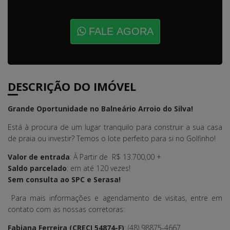
FALE AGORA
DESCRIÇÃO DO IMÓVEL
Grande Oportunidade no Balneário Arroio do Silva!
Está à procura de um lugar tranquilo para construir a sua casa
de praia ou investir? Temos o lote perfeito para si no Golfinho!
Valor de entrada
: À Partir de R$ 13.700,00 +
Saldo parcelado
: em até 120 vezes!
Sem consulta ao SPC e Serasa!
Para mais informações e agendamento de visitas, entre em
contato com as nossas corretoras:
Fabiana Ferreira (CRECI 54874-F)
: (48) 98875-4667