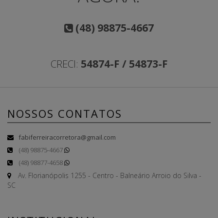
(48) 98875-4667
CRECI:
54874-F / 54873-F
NOSSOS CONTATOS
fabiferreiracorretora@gmail.com
(48) 98875-4667
(48) 98877-4658
Av. Florianópolis 1255 - Centro - Balneário Arroio do Silva -
SC