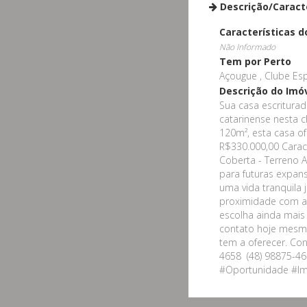
Descrição/Caract
Características d
Não Informado
Tem por Perto
Açougue , Clube Espo
Descrição do Imó
Sua casa escriturada
catarinense nesta c
120m², esta casa o
R$330.000,00 Carac
Coberta - Terreno 
para futuras expan
uma vida tranquila
proximidade com as
escolha ainda mais 
contato hoje mesmo
tem a oferecer. Con
4658 (48) 98875-46
#Oportunidade #Im