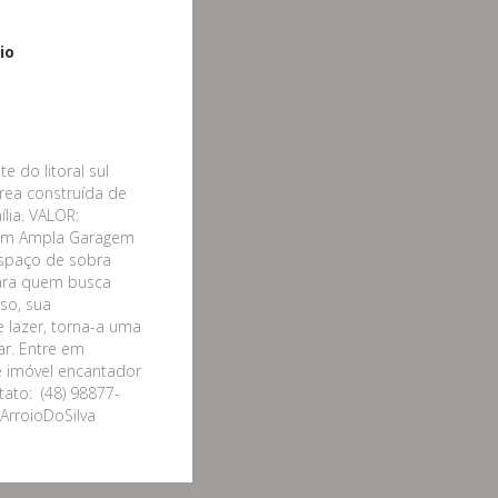
io
e do litoral sul
área construída de
lia. VALOR:
 Bem Ampla Garagem
espaço de sobra
para quem busca
so, sua
 lazer, torna-a uma
ar. Entre em
e imóvel encantador
tato: (48) 98877-
ArroioDoSilva