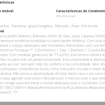
erísticas
o Imóvel
Características do Condomín
Não Informado
rtivo , Farmácia , Igreja Evangélica , Mercado , Praia , Pré-escola
vel
 no Jardim Atlântico, Balneário Arroio do Silva, Santa Catarina. Desfrut
harmosa residência localizada no bairro Jardim Atlântico. Com uma 
ferece o espaço ideal para viver momentos memoráveis com sua famí
terísticas Principais:** 2 Dormitórios 1 Sala 1 Banheiro 1 Cozinha
Amplo: Com medidas generosas de ??12x37m, este terreno oferece 
sões ou para criar um jardim exuberante. Esta propriedade é ideal 
 junto ao mar, sem abrir mão do conforto e da comodidade. Além dis
 principais conveniências locais, como mercados, escolas e áreas de
atrativa. Não perca a oportunidade de fazer desta casa o seu novo l
 para agendar uma visita e descubra por si mesmo tudo o que est
te comigo para encontrar o imóvel ideal para você e sua família. Con
67 CRECI 54874-F #fabianaferreiracorretora #CasaÀVenda #Balneário
óveisSC ???