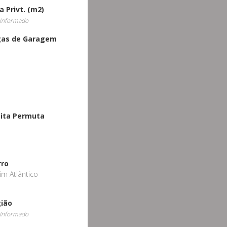
a Privt. (m2)
Informado
gas de Garagem
ita Permuta
o
rro
im Atlântico
ião
Informado