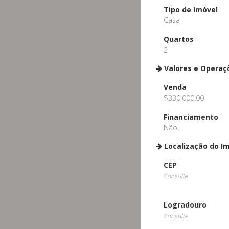
Tipo de Imóvel
Casa
Quartos
2
Valores e Operaç
Venda
$330,000.00
Financiamento
Não
Localização do I
CEP
Consulte
Logradouro
Consulte