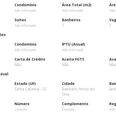
Condomínio
Área Total (m2)
Áre
Não Informado
Não Informado
Não 
Suítes
Banheiros
Va
1
1
Não Informado
ões
Condomínio
IPTU (Anual)
Não Informado
Não Informado
Carta de Crédito
Aceita FGTS
Ace
Não
Não
Nã
móvel
Estado (UF)
Cidade
Bai
Santa Catarina - SC
Balneário Arroio do
Jard
Silva
Número
Complemento
Reg
Consulte
Consulte
Não 